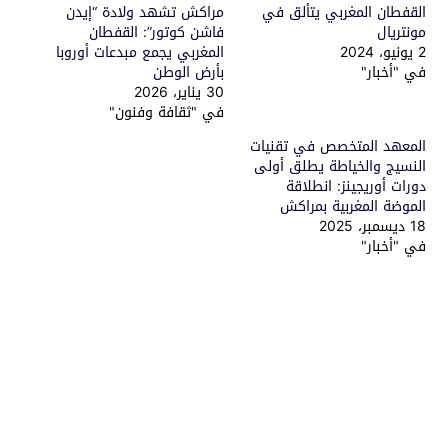
القفطان المغربي يتألق في
مراكش تشهد ولادة “إيدن
مونتريال
فاشن كوتور”: القفطان
2 يونيو، 2024
المغربي يجمع مبدعات أوروبا
في "أخبار"
بأرض الوطن
30 يناير، 2026
في "ثقافة وفنون"
المعهد المتخصص في تقنيات
النسيج والخياطة يطلق أولى
دورات أوريجينز: انطلاقة
الموضة المغربية بمراكش
18 ديسمبر، 2025
في "أخبار"