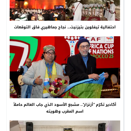
احتفالية تيفلوين بتيزنيت… نجاح جماهيري فاق التوقعات
أكادير تكرّم “أزنزار”.. مشجع الأسود الذي جاب العالم حاملاً
اسم المغرب وهويته