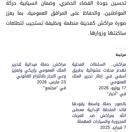
تحسين جودة الفضاء الحضري، وضمان انسيابية حركة
المواطنين، والحفاظ على المرافق العمومية، بما يعزز
صورة مراكش كمدينة منظمة ونظيفة تستجيب لتطلعات
ساكنتها وزوارها.
مرتبط
مراكش.. السلطات المحلية
مراكش: حملة ميدانية لتحرير
تهدم محلات عشوائية بطريق
الملك العمومي بإزيكي وتعزيز
آسفي في إطار تحرير الملك
وعي التجار بالالتزام القانوني
العمومي
23 مارس، 2026
17 يوليو، 2026
في "مجتمع"
في "أخبار"
بالصور: حملة واسعة يقودها
قائد الملحقة الإدارية معطى
الله بمراكش ضد العربات
المجرورة والسيارات المهملة
7 فبراير، 2025