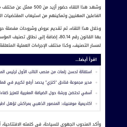
وشهد هذا اللقاء حضور أزي
الفاعلين المهنيين وتمكينهم من استيعاب المقتضيات الق
وخلال هذا اللقاء، تم تقديم عروض وشروحات مفصلة حول ا
بها القانون رقم 80.14، إضافة إلى نطاق 
لمسار التصنيف، وكذا مختلف الإجراءات العملية المتعلقة
اقرأ أيضا...
استقالة لحسن زلمات من منصب النائب الأول لرئيس ا
مدير مجموعة فنادق “كنزي” يحصد أرفع تكريم في قمة الاب
آسفي تحتضن ورشة حول الضيافة المغربية لتعزيز كفاء
اكاديمية موفنبيك: المنصور الذهبي بمراكش تؤهل اطرها
وأكد المندوب الجهوي للسياحة، في كلمته الافتتاحية، 