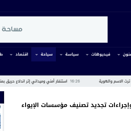
نون
فيديوهات
سياسة
سياحة
اقتصاد
طب
16:26
استنفار أمني وميداني إثر اندلاع حريق بمنطقة أسكجور بمراكش
راءات تجديد تصنيف مؤسسات الإيواء