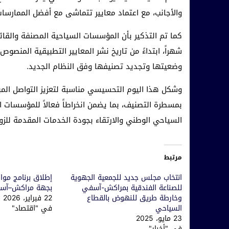
والأجانب، مع اعتماد معايير تتماشى مع أفضل الممارسات
وضعيتها وتجديد تصنيفها وفق النظام الجديد.
وشكل هذا اليوم التحسيسي مناسبة لتعزيز التواصل المبا
بمسطرة التصنيف، بما يضمن انخراطاً فعالاً للمؤسسات 
السياحي الوطني والارتقاء بجودة الخدمات المقدمة للزوا
مرتبط
انتخاب مجلس جديد للجمعية الجهوية
إطلاق برنامج موا
للصناعة الفندقية بمراكش-آسفي
بجهة مراكش–آسف
وخارطة طريق للنهوض بالقطاع
22 فبراير، 2026
السياحي
في "اقتصاد"
23 مايو، 2025
في "أخبار"