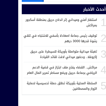
أحدث الأخبار
استنفار أمني وميداني إثر اندلاع حريق بمنطقة أسكجور
بمراكش
توقيف رئيس جماعة اصعادلا بآسفي للاشتباه في تلقي
رشوة قدرها 3000 درهم
تعبئة ميدانية متواصلة بأوريكة للسيطرة على حريق
إكروفلا.. وحضور ميداني لافت لقائد القيادة
مراكش.. القضاء يفتح ملف ابتزاز في قضية الدعم
الرياضي بجماعة حربيل ويضع مساطر تمرير المال العام
تحت المجهر
السلطة المحلية بأوريكة تطلق حملة تحسيسية لحماية
الزوار والمصطافين