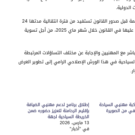
 الدولية.
كما تم التذكير بأن المؤسسات السياحية المصنفة والقائمة قبل صدور القانون تستفيد من فترة انتقالية مدتها 24
شهراً، ابتداءً من تاريخ نشر المعايير التطبيقية المنصوص عليها في القانون خلال شهر ماي 2025، من أجل تسوية
شر مع المهنيين والإجابة عن مختلف التساؤلات المرتبطة
السياحية في هذا الورش الإصلاحي الرامي إلى تطوير العرض
ر.
كبة مهنيي السياحة
إطلاق برنامج لدعم مهنيي الضيافة
ي من الصويرة
بإقليم الرحامنة لتعزيز حضوره ضمن
الخريطة السياحية لجهة
13 مارس، 2026
في "أخبار"