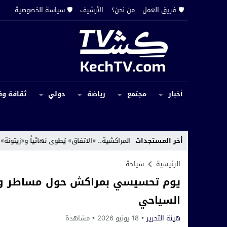
🛡️ فريق العمل
من نحن؟
الأرشيف
🛡️ سياسة الخصوصية
أخبار
مجتمع
رياضة
دولي
ثقافة وف
أخر المستجدات
ز كرة القدم المراكشية.. «الاتفاق» يُطوى نهائياً و«زيتونة» ترث الاسم والهوية
الرئيسية
سياحة
يوم تحسيسي بمراكش حول مساطر وإج
السياحي
هيئة التحرير
18 يونيو 2026
مشاهدة