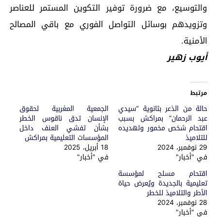
والتوسيع، مع ضرورة توفير التكوين المستمر للعناصر
وتزويدهم بوسائل التواصل الفوري مع باقي المصالح
الأمنية.
أيوب زهير
مرتبط
حالة من الذعر بثانوية “سيدي
الجمعية المغربية لحقوق
عبد الرحمان” بمراكش بسبب
الإنسان تدق ناقوس الخطر
اقتحام شخص مخمور وتهديده
بشأن تفشي العنف داخل
للتلاميذ
المؤسسات التعليمية بمراكش
29 نوفمبر، 2024
18 أبريل، 2025
في "أخبار"
في "أخبار"
اقتحام مسلح لمؤسسة
تعليمية بالجديدة ويُعرض حياة
الأطر والتلاميذ للخطر
28 نوفمبر، 2024
في "أخبار"