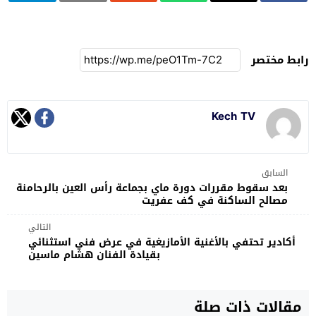
رابط مختصر
Kech TV
السابق
بعد سقوط مقررات دورة ماي بجماعة رأس العين بالرحامنة
مصالح الساكنة في كف عفريت
التالي
أكادير تحتفي بالأغنية الأمازيغية في عرض فني استثنائي
بقيادة الفنان هشام ماسين
مقالات ذات صلة