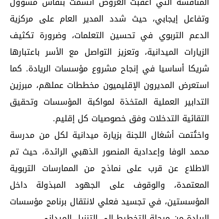
المناقشة التي أعقبت العروض اتسمت بنقاش مسؤول
وتفاعل إيجابي، حيث شدد المدير العام على مركزية
الدعم التربوي في تحسين التعلمات، وضرورة تكثيف
الزيارات الميدانية، وتعزيز التواصل مع الأسر باعتبارها
شريكا أساسيا في إنجاح مشروع مؤسسات الريادة. كما
استعرض المديرون الإقليميون مخططات عملهم، مبرزين
التدابير العملية المتخذة لمواكبة المؤسسات وتحقيق
التقائية التدخلات وفق خصوصيات كل إقليم.
واختُتمت أشغال اللجنة بزيارة ميدانية لكل من مدرسة
محمد الوفا وإعدادية المنصور الذهبي الرائدة، حيث تم
الاطلاع عن قرب على نماذج من الممارسات التربوية
المعتمدة، والوقوف على الجهود المبذولة داخل
المؤسستين، في تجسيد فعلي لانتقال برنامج مؤسسات
الريادة من مرحلة التخطيط إلى التنزيل الميداني.