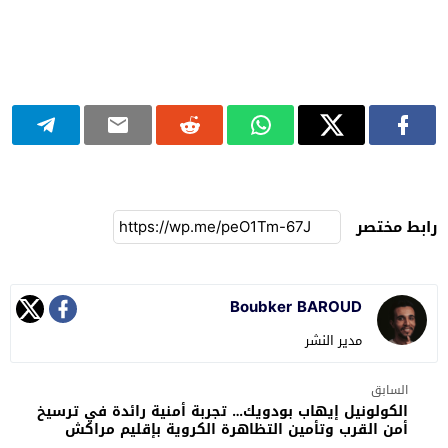
رابط مختصر
Boubker BAROUD
مدير النشر
السابق
الكولونيل إيهاب بودويك… تجربة أمنية رائدة في ترسيخ
أمن القرب وتأمين التظاهرة الكروية بإقليم مراكش