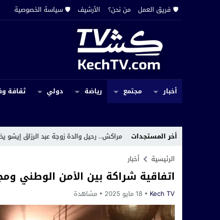
🛡️ فريق العمل
من نحن؟
الأرشيف
🛡️ سياسة الخصوصية
أخبار
مجتمع
رياضة
دولي
ثقافة وف
شردين
18:00
أخر المستجدات
مراكش.. رحيل والدة زوجة عبد الرزاق إيشو يخيم بالحزن على أسرة
الرئيسية
أخبار
اتفاقية شراكة بين الأمن الوطني وم
Kech TV
18 مايو 2025
مشاهدة