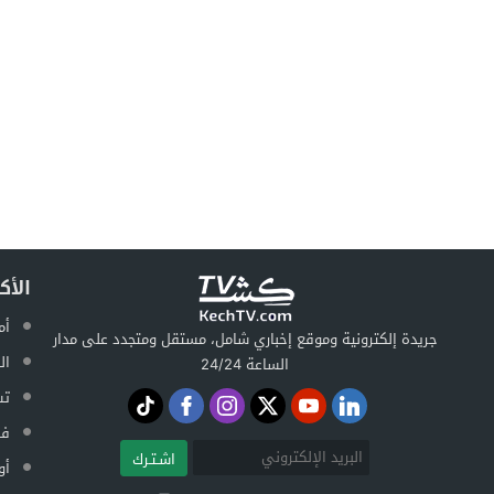
الأك
أم
جريدة إلكترونية وموقع إخباري شامل، مستقل ومتجدد على مدار
ال
الساعة 24/24
تس
فض
اشـتـرك
أو