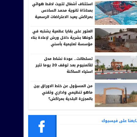
استئناف أشغال تثبيت لاقط هوائي
بمحاذاة ثانوية محمد السادس
بمراكش يعيد الاعتراضات الرسمية
إلى الواجهة
العثور على بقايا عظمية يشتبه في
كونها بشرية داخل ورش لإعادة بناء
مؤسسة تعليمية بأسني
تسلطانت.. عودة نشاط محل
للألمنيوم بعد توقف 20 يوما تثير
استياء الساكنة
من المسؤول عن خلط الاوراق بين
ماهو تنظيمي واداري وثقني
بالمجزرة البلدية بمراكش؟
ابعنا على فيسبوك