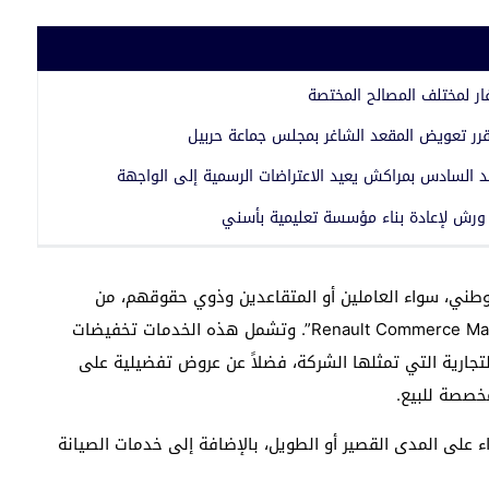
فار لمختلف المصالح المختصة
رر تعويض المقعد الشاغر بمجلس جماعة حربيل
د السادس بمراكش يعيد الاعتراضات الرسمية إلى الواجهة
 ورش لإعادة بناء مؤسسة تعليمية بأسني
طني، سواء العاملين أو المتقاعدين وذوي حقوقهم، من
الاستفادة من حزمة عروض وخدمات تقدمها شركة “Renault Commerce Maroc”. وتشمل هذه الخدمات تخفيضات
تجارية التي تمثلها الشركة، فضلاً عن عروض تفضيلية على
خصصة للبيع.
ء على المدى القصير أو الطويل، بالإضافة إلى خدمات الصيانة