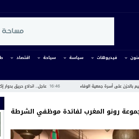
نون
فيديوهات
سياسة
سياحة
اقتصاد
طب
 جمعية الوفاء
16:46
عاجل.. اندلاع حريق بدوار إكروفلا بجماعة أوريك
جموعة رونو المغرب لفائدة موظفي الشرطة