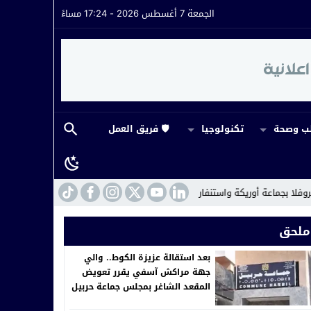
الجمعة 7 أغسطس 2026 - 17:24 مساءً
 وصحة
تكنولوجيا
🛡️ فريق العمل
ة واستنفار لمختلف المصالح المختصة
16:35
قرار تاريخي يهز كرة القدم المراكشي
ملحق
بعد استقالة عزيزة الكوط.. والي
جهة مراكش آسفي يقرر تعويض
المقعد الشاغر بمجلس جماعة حربيل