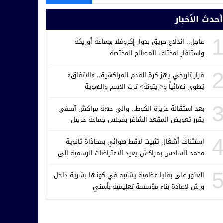
أحدث الأخبار
عاجل.. اندلاع حريق بدوار إكروفلا بجماعة أوريكة
واستنفار لمختلف المصالح المختصة
قرار تاريخي يهز كرة القدم المراكشية.. «الاتفاق»
يُطوى نهائياً و«زيتونة» ترث الاسم والهوية
بعد استقالة عزيزة الكوط.. والي جهة مراكش آسفي
يقرر تعويض المقعد الشاغر بمجلس جماعة حربيل
استئناف أشغال تثبيت لاقط هوائي بمحاذاة ثانوية
محمد السادس بمراكش يعيد الاعتراضات الرسمية إلى
الواجهة
العثور على بقايا عظمية يشتبه في كونها بشرية داخل
ورش لإعادة بناء مؤسسة تعليمية بأسني