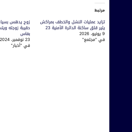
مرتبط
تزايد عمليات النشل والخطف بمراكش
زوج يدهس بسيار
يثير قلق ساكنة الدائرة الأمنية 23
حقيبة زوجته ويتس
9 يونيو، 2026
بفاس
في "مجتمع"
23 نوفمبر، 2024
في "أخبار"