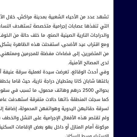
تشهد عدد من الأحياء الشعبية بمدينة مراكش، خلال الأي
التي تنفذها عصابات إجرامية متخصصة تستهدف النساء وا
والدراجات النارية الصينية الصنع، ما خلف حالة من الخ
ومع اقتراب عيد الأضحى، استفحلت هذه الظاهرة بشكل لا
من المتضررين، إلى فضاءات مفضلة للمجرمين وممتهني 
لدى المصالح الأمنية.
وفي أحدث الوقائع، تعرضت سيدة لعملية سرقة عنيفة أثن
باغتها شابان كانا يمتطيان دراجة نارية، حيث قاما بخط
بحوالي 2500 درهم وهاتف محمول، ما تسبب في سقوطها أرضا وإصابتها بجروح خفيفة نتيجة قوة عملية النشل.
كما سجلت المنطقة ذاتها حالات متفرقة استهدفت عاملا
لسرقة حقائبهن اليدوية وهواتفهن المحمولة، إضافة إ
ولم تقتصر هذه الأفعال الإجرامية على النشل والخطف 
مركونة أمام المنازل أو داخل بهو بعض الإقامات السكنية
الاستياء وسط السكان.