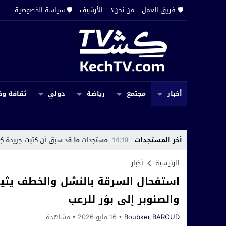
🛡️ فريق العمل
من نحن؟
الأرشيف
🛡️ سياسة الخصوصية
أخبار
مجتمع
رياضة
دولي
ثقافة وف
تجميد الحقوق
14:19
أخر المستجدات
مستجدات ما قد سبق أن كتبت جريدة كِشـTV عن اختفاء سجل إداري بجماعة حربيل
الرئيسية
أخبار
استفحال السرقة بالنشل والخطف يثير 
والصنوبر إلى بؤر للرعب
Boubker BAROUD
16 مايو 2026
مشاهدة