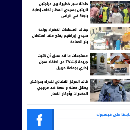
حادثة سير خطيرة بين دراجتين
ناريتين بسيدي المختار تخلف إصابة
بليغة في الرأس
جفاف المساحات الخضراء بواحة
سيدي إبراهيم يفتح ملف استغلال
بئر الجماعة
مستجدات ما قد سبق أن كتبت
جريدة كِشـTV عن اختفاء سجل
إداري بجماعة حربيل
قائد المركز القضائي للدرك بمراكش
يطلق حملة واسعة ضد مروجي
المخدرات وأوكار القمار
ابعنا على فيسبوك