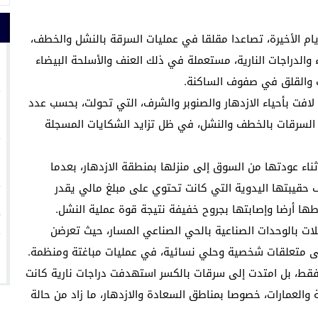
ام الأخيرة، تصاعدا مقلقا في عمليات السرقة بالنشل والخطف،
1
لدراجات النارية، مستعملة في ذلك العنف والأسلحة البيضاء
وف والقلق في صفوف الساكنة.
فت بأحياء الازدهار والصنوبر والشرف، التي تحولت، بحسب عدد
2
السرقات بالخطف والنشل، في ظل تزايد الشكايات المسجلة
3
اء عودتها من السوق إلى منزلها بمنطقة الازدهار، بعدما
ف حقيبتها اليدوية التي كانت تحتوي على مبلغ مالي يقدر
4
ت بالوحدات الصناعية بالحي الصناعي المسار، حيث تعرضن
5
لى متعلقات شخصية وحلي نسائية، في عمليات مباغتة ومنظمة.
فقط، بل امتدت إلى سرقات بالكسر استهدفت دراجات نارية كانت
 والعمارات، خصوصا بمناطق السعادة والازدهار، ما زاد من حالة