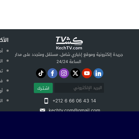
الأك
أم
جريدة إلكترونية وموقع إخباري شامل، مستقل ومتجدد على مدار
ال
الساعة 24/24
تس
فض
اشـتـرك
أو
+212 6 66 06 43 14
ال
kechtv.com@gmail.com