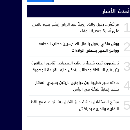
أحدث الأخبار
مراكش.. رحيل والدة زوجة عبد الرزاق إيشو يخيم بالحزن
على أسرة جمعية الوفاء
ورش ملكي يمول بالمال العام…بين مطلب الحكامة
وواقع التدبير بمنطق الولاءات
تامنصورت تحت قبضة بارونات المخدرات.. تنامي الظاهرة
يثير فزع الساكنة ومطالب بتدخل حازم للقيادة الجهوية
للدرك الملكي
حادثة سير خطيرة بين دراجتين ناريتين بسيدي المختار
تخلف إصابة بليغة في الرأس
مرشح الاستقلال بدائرة جليز النخيل يعزز تواصله مع الأطر
النقابية والحزبية بمراكش