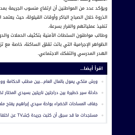
ويؤكد عدد من المواطنين أن ارتفاع منسوب الجريمة بمدي
الذروة خلال الصباح الباكر وأوقات القيلولة، حيث يعتمد
تنفيذ عملياتهم والفرار بسرعة.
وطالب مواطنون السلطات الأمنية بتكثيف الحملات والدور
الظواهر الإجرامية التي باتت تقلق الساكنة، خاصة مع ت
الهدر المدرسي والتفكك الاجتماعي.
اقرأ أيضا...
ورش ملكي يمول بالمال العام…بين مطلب الحكامة وواقع
حادثة سير خطيرة بين دراجتين ناريتين بسيدي المختار ت
جفاف المساحات الخضراء بواحة سيدي إبراهيم يفتح ملف 
مستجدات ما قد سبق أن كتبت جريدة كِشـTV عن اختفاء سجل إداري بجماعة حربيل