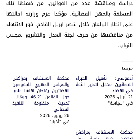
دراسة ومناقشة عدد من القوانين، من ضمنها تلك
المتعلقة بالمهن القضائية، مؤكدا عزم وزارته احالتها
على انظار البرلمان خلال شهر ابريل القادم، فور الانتهاء
من مناقشتها من طرف لجنة العدل والتشريع بمجلس
النواب.
مرتبط
أدموسى: تأهيل الخبراء
محكمة الاستئناف بمراكش
القضائيين مدخل لتعزيز الثقة
والمجلس الجهوي للمفوضين
في القضاء
القضائيين يفتحان نقاشا علميا
21 أبريل، 2026
حول القانون 46.21 ورهانات
في "سياسة"
تحديث منظومة التنفيذ
القضائي
26 يونيو، 2026
في "أخبار"
محكمة الاستئناف بمراكش
تحتضن ندوة علمية حول