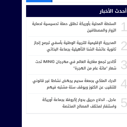
أحدث الأخبار
السلطة المحلية بأوريكة تطلق حملة تحسيسية لحماية
الزوار والمصطافين
المديرية الإقليمية للتربية الوطنية بآسفي تبرمج إنجاز
ثانوية عائشة الشنا التأهيلية بجماعة البخاتي
أكادير تجمع مغاربة العالم في مهرجان IMINIG تحت
شعار “مائة عام من الهجرة”
الدرك الملكي بجمعة سحيم يجهض نشاطا غير قانوني
للتنقيب عن الكنوز ويوقف ستة مشتبه فيهم
عاجل.. اندلاع حريق بدوار إكروفلا بجماعة أوريكة
واستنفار لمختلف المصالح المختصة