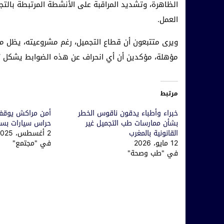
الظاهرة، وتشديد المراقبة على الأنشطة المرتبطة بالتجم
العمل.
ويرى متتبعون أن قطاع التجميل، رغم مشروعيته، يظل مج
مؤهلة، مؤكدين أن أي انحراف عن هذه الضوابط يشكل ته
مرتبط
خبراء وأطباء يدقون ناقوس الخطر
أمن مراكش يوقف
بشأن ممارسات طب التجميل غير
حراس سيارات بساح
القانونية بالمغرب
2 أغسطس، 2025
12 مايو، 2026
في "مجتمع"
في "طب وصحة"