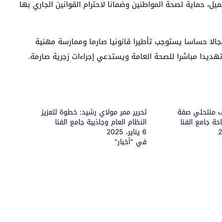
يل، حماية لصحة المواطنين وضمانا لاحترام القوانين الجاري بها
الا حساسا يستوجب تأطيرا قانونيا صارما وممارسة مهنية
ديدا مباشرا للصحة العامة ويستدعي إجراءات زجرية صارمة.
 منتحلي صفة
تحرير ممر مولاي رشيد: خطوة لتعزيز
ة جامع الفنا
النظام العام وجاذبية جامع الفنا
6 يناير، 2025
في "أخبار"