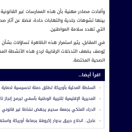
وأفادت مصادر مهنية بأن هذه الممارسات غير القانوني
بينها تشوهات جلدية والتهابات حادة، فضلا عن آثار ص
التي تهدد سلامة المواطنين.
في المقابل، يثير استمرار هذه الظاهرة تساؤلات بشأن 
يُوصف بضعف التدخلات الرقابية لردع هذه الأنشطة المخا
الصحية المختصة.
اقرأ أيضا...
السلطة المحلية بأوريكة تطلق حملة تحسيسية لحماية ا
المديرية الإقليمية للتربية الوطنية بآسفي تبرمج إنجاز ثا
الدرك الملكي بجمعة سحيم يجهض نشاطا غير قانوني ل
عاجل.. اندلاع حريق بدوار إكروفلا بجماعة أوريكة واستن