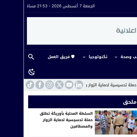
الجمعة 7 أغسطس 2026 - 21:53 مساءً
 وصحة
تكنولوجيا
🛡️ فريق العمل
 الزوار والمصطافين
19:02
المديرية الإقليمية للتربية الوطنية بآسفي تبرمج إنج
ملحق
السلطة المحلية بأوريكة تطلق
حملة تحسيسية لحماية الزوار
والمصطافين