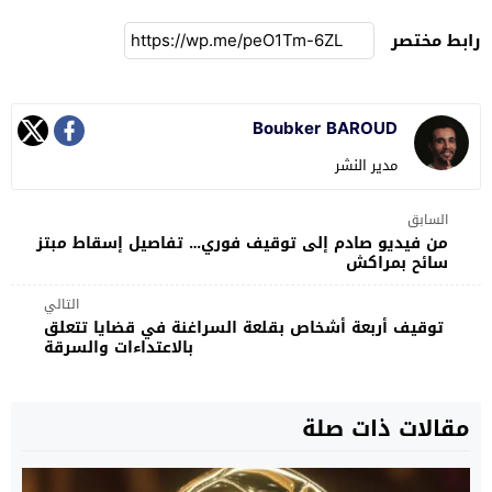
رابط مختصر
Boubker BAROUD
مدير النشر
السابق
من فيديو صادم إلى توقيف فوري… تفاصيل إسقاط مبتز
سائح بمراكش
التالي
توقيف أربعة أشخاص بقلعة السراغنة في قضايا تتعلق
بالاعتداءات والسرقة
مقالات ذات صلة