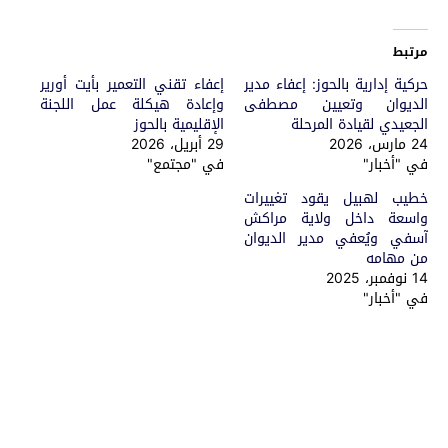
مرتبط
حركية إدارية بالحوز: إعفاء مدير
إعفاء تقني التعمير بأيت أورير
الديوان وتعيين مصطفى
وإعادة هيكلة عمل اللجنة
الجعيدي لقيادة المرحلة
الإقليمية بالحوز
24 مارس، 2026
29 أبريل، 2026
في "أخبار"
في "مجتمع"
خطيب لهبيل يقود تغييرات
واسعة داخل ولاية مراكش
آسفي ويُعفي مدير الديوان
من مهامه
14 نوفمبر، 2025
في "أخبار"