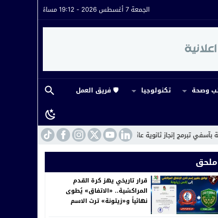
الجمعة 7 أغسطس 2026 - 19:12 مساءً
 وصحة
تكنولوجيا
🛡️ فريق العمل
 ثانوية عائشة الشنا التأهيلية بجماعة البخاتي
18:58
أكادير تجمع مغاربة العالم في مهرجان IMINIG تحت
ملحق
قرار تاريخي يهز كرة القدم
المراكشية.. «الاتفاق» يُطوى
نهائياً و«زيتونة» ترث الاسم
والهوية