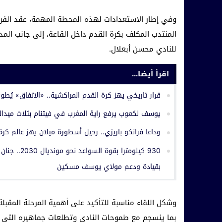
وفي إطار الاستعدادات لهذه المحطة المهمة، عقد الفريق ا
المنتدب المكلف بكرة القدم داخل القاعة، إلى جانب المد
للنادي محسن أبعلال.
اقرأ أيضا...
قرار تاريخي يهز كرة القدم المراكشية.. «الاتفاق» يُطو
يوسف لكعوب يرفع راية المغرب في فيتنام بثلاث ميدالي
وداعا فرانكو باريزي.. رحيل أسطورة ميلان يهز عالم ك
930 كيلومتر
بقيادة ودعم مولاي يوسف مسكين
وشكل اللقاء مناسبة للتأكيد على أهمية المرحلة المقبل
بما ينسجم مع طموحات النادي وتطلعات جماهيره التي ت