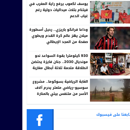
يوسف لكعوب يرفع راية المغرب في
فيتنام بثلاث ميداليات دولية رغم
غياب الدعم
وداعا فرانكو باريزي.. رحيل أسطورة
ميلان يهز عالم كرة القدم ويطوي
صفحة من المجد الإيطالي
930 كيلومترا بقوة السواعد نحو
مونديال 2030.. جنان فايزة يحتضن
انطلاقة ملحمة ثلاثة أبطال مغاربة
في الدراجة اليدوية بقيادة ودعم
مولاي يوسف مسكين
الغابة الرياضية بسوكوما.. مشروع
سوسيو-رياضي متعثر يحرم آلاف
الأسر من متنفس بيئي بالمنارة
ابعنا على فيسبوك