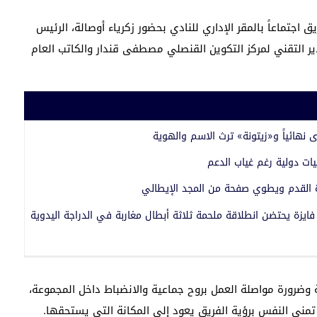
جتماعاً بالمقر الإداري للنادي بحضور زكرياء أوصالة، الرئيس
ير التقني لمركز التكوين القنصلي مصطفى قندار والكاتب العام
ى نهائياً و«زيتونة» ترث الاسم والهوية
ات دولية رغم غياب الدعم
رة القدم ويطوي صفحة من المجد الإيطالي
ا بقوة السواعد نحو مونديال 2030.. جنان فايزة يحتضن انطلاقة ملحمة ثلاثة أبطال مغاربة في الدراجة اليدوية
ة وضرورة مواصلة العمل بروح جماعية والانضباط داخل المجموعة،
مني النفس برؤية الفريق يعود إلى المكانة التي يستحقها.