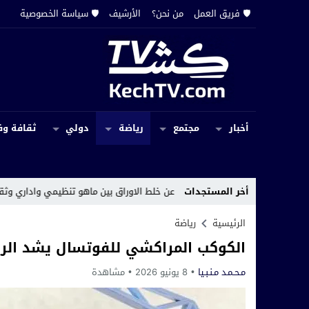
🛡️ فريق العمل
من نحن؟
الأرشيف
🛡️ سياسة الخصوصية
أخبار
مجتمع
رياضة
دولي
ثقافة وف
أخر المستجدات
من المسؤول عن خلط الاوراق بين ماهو تنظيمي واداري وثقني بالمجزرة البلدية
الرئيسية
رياضة
الكوكب المراكشي للفوتسال يشد الرح
مـحـمـد مـنـبـيا
8 يونيو 2026
مشاهدة