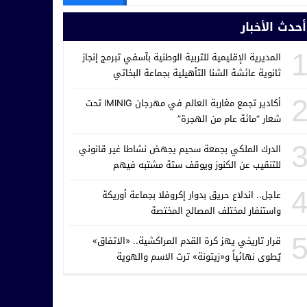
أحدث الأخبار
المديرية الإقليمية للتربية الوطنية بآسفي تبرمج إنجاز
ثانوية عائشة الشنا التأهيلية بجماعة البخاتي
أكادير تجمع مغاربة العالم في مهرجان IMINIG تحت
شعار “مائة عام من الهجرة”
الدرك الملكي بجمعة سحيم يجهض نشاطا غير قانوني
للتنقيب عن الكنوز ويوقف ستة مشتبه فيهم
عاجل.. اندلاع حريق بدوار إكروفلا بجماعة أوريكة
واستنفار لمختلف المصالح المختصة
قرار تاريخي يهز كرة القدم المراكشية.. «الاتفاق»
يُطوى نهائياً و«زيتونة» ترث الاسم والهوية