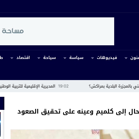
نون
فيديوهات
سياسة
سياحة
اقتصاد
طب
 بمراكش؟
19:02
المديرية الإقليمية للتربية الوطنية بآسفي تبرمج إنجاز
ال إلى كلميم وعينه على تحقيق الصعود