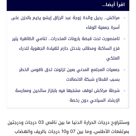
اقرأ أيضا...
مراكش.. رحيل والدة زوجة عبد الرزاق إيشو يخيم بالحزن على
أسرة جمعية الوفاء
تامنصورت تحت قبضة بارونات المخدرات.. تنامي الظاهرة يثير
فزع الساكنة ومطالب بتدخل حازم للقيادة الجهوية للدرك
الملكي
جمعيات المجتمع المدني بعين تزتونت تدق ناقوس الخطر
بسبب انقطاع شبكة الاتصالات
شرطة مراكش توقف مشتبها فيه بابتزاز سائحين وممارسة
الإرشاد السياحي دون رخصة
وستتراوح درجات الحرارة الدنيا ما بين ناقص 03 درجات ودرجتين
بمرتفعات الأطلس، وما بين 07 و10 درجات بالريف والهضاب