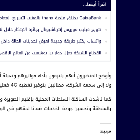
اقرأ أيضا...
CaixaBank يطلق منصة thanx بالمغرب لتسريع المعاملات المالية الدولية ودعم المقاولات
تتويج فيليب موريس إنترناشيونال بجائزة الابتكار خلال Industry Meeting Days 2026 بالدار البيضاء
واتساب يختبر طريقة جديدة لعرض تحديثات الحالة داخل 
انقطاع الشبكة يعزل دوار بن بوشعيب عن العالم الرقم
وأوضح المتضررون أنهم يلتزمون بأداء فواتيرهم وتعبئة
ولا إلى سمعة الشركة، مطالبين بتوفير تغطية 4G فعلية وقوية تضع حدا لمعاناتهم.
كما ناشدت الساكنة السلطات المحلية بإقليم الصويرة وا
بالمنطقة وتحسين جودة الخدمات ضمانا لحقهم في الول
مرتبط