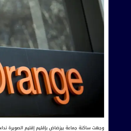
وجهت ساكنة جماعة بيزضاض بإقليم إقليم الصويرة نداء عا