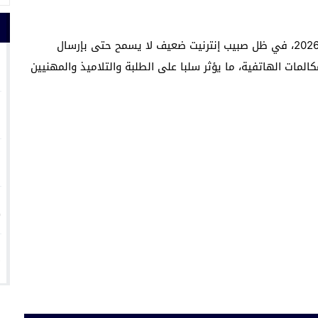
وأكد السكان أنهم يعيشون عزلة رقمية شبه تامة سنة 2026، في ظل صبيب إنترنيت ضعيف لا يسمح حتى بإرسال
1
المات الهاتفية، ما يؤثر سلبا على الطلبة والتلاميذ والمهنيين
2
3
4
5