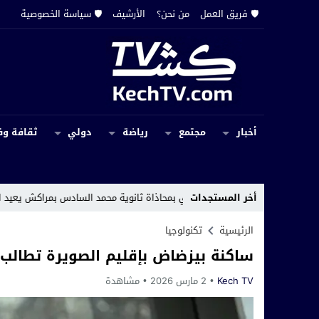
🛡️ فريق العمل
من نحن؟
الأرشيف
🛡️ سياسة الخصوصية
أخبار
مجتمع
رياضة
دولي
ثقافة وف
أخر المستجدات
ثبيت لاقط هوائي بمحاذاة ثانوية محمد السادس بمراكش يعيد الاعتراضات الرسم
الرئيسية
تكنولوجيا
ساكنة بيزضاض بإقليم الصويرة تطالب 
Kech TV
2 مارس 2026
مشاهدة