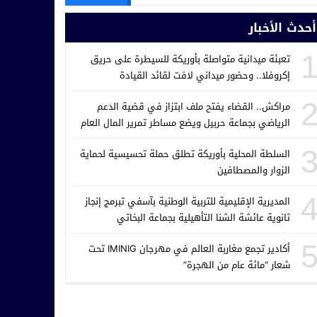
أحدث الأخبار
تعبئة ميدانية متواصلة بأوريكة للسيطرة على حريق
إكروفلا.. وحضور ميداني لافت لقائد القيادة
مراكش.. القضاء يفتح ملف ابتزاز في قضية الدعم
الرياضي بجماعة حربيل ويضع مساطر تمرير المال العام
تحت المجهر
السلطة المحلية بأوريكة تطلق حملة تحسيسية لحماية
الزوار والمصطافين
المديرية الإقليمية للتربية الوطنية بآسفي تبرمج إنجاز
ثانوية عائشة الشنا التأهيلية بجماعة البخاتي
أكادير تجمع مغاربة العالم في مهرجان IMINIG تحت
شعار “مائة عام من الهجرة”