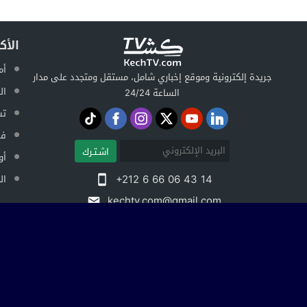
الأك
أم
جريدة إلكترونية وموقع إخباري شامل، مستقل ومتجدد على مدار
ال
الساعة 24/24
تس
فض
اشـتـرك
أو
+212 6 66 06 43 14
ال
kechtv.com@gmail.com