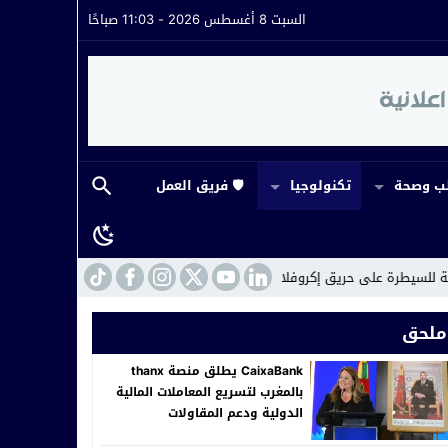
السبت 8 أغسطس 2026 - 11:03 صباحًا
 وصحة
تكنولوجيا
🛡️ فريق العمل
ريق إكروفلا.. وحضور ميداني لافت لقائد القيادة
22:16
مراكش.. القضاء يفتح
ملحق
CaixaBank يطلق منصة thanx
بالمغرب لتسريع المعاملات المالية
الدولية ودعم المقاولات