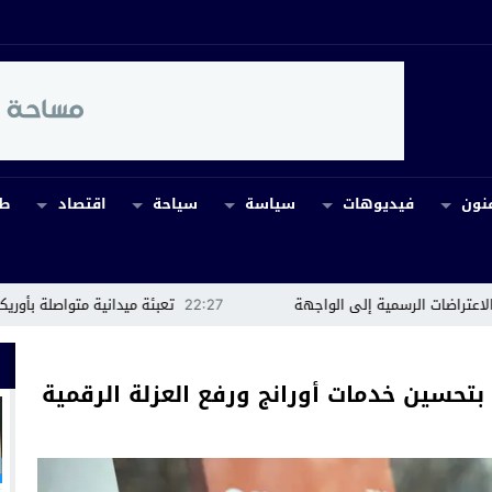
نون
فيديوهات
سياسة
سياحة
اقتصاد
طب
ية إلى الواجهة
22:27
تعبئة ميدانية متواصلة بأوريكة للسيطرة على ح
بتحسين خدمات أورانج ورفع العزلة الرقمية