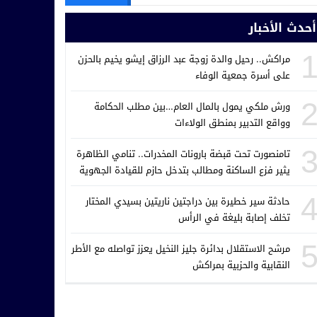
أحدث الأخبار
مراكش.. رحيل والدة زوجة عبد الرزاق إيشو يخيم بالحزن
على أسرة جمعية الوفاء
ورش ملكي يمول بالمال العام…بين مطلب الحكامة
وواقع التدبير بمنطق الولاءات
تامنصورت تحت قبضة بارونات المخدرات.. تنامي الظاهرة
يثير فزع الساكنة ومطالب بتدخل حازم للقيادة الجهوية
للدرك الملكي
حادثة سير خطيرة بين دراجتين ناريتين بسيدي المختار
تخلف إصابة بليغة في الرأس
مرشح الاستقلال بدائرة جليز النخيل يعزز تواصله مع الأطر
النقابية والحزبية بمراكش