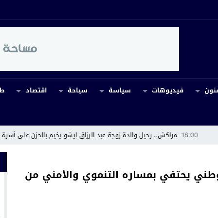
نون
فيديوهات
سياسة
سياحة
اقتصاد
طب
ل والدة زوجة عبد الرزاق إيشو يخيم بالحزن على أسرة جمعية الوفاء
14:43
ورش
لوطني يحتفي بمساره التنموي والأمني من