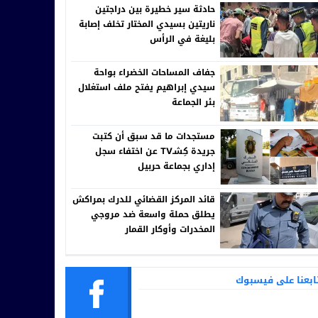
حادثة سير خطيرة بين دراجتين
ناريتين بسيدي المختار تخلف إصابة
بليغة في الرأس
جفاف المساحات الخضراء بواحة
سيدي إبراهيم يفتح ملف استغلال
بئر الجماعة
مستجدات ما قد سبق أن كتبت
جريدة كِشـTV عن اختفاء سجل
إداري بجماعة حربيل
قائد المركز القضائي للدرك بمراكش
يطلق حملة واسعة ضد مروجي
المخدرات وأوكار القمار
ابعنا على فيسبوك