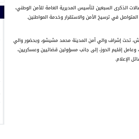
دينة مراكش، صباح السبت 16 ماي 2026، احتفالات الذكرى السبعين لتأسيس المديرية العامة للأمن الوطني،
واصل في ترسيخ الأمن والاستقرار وخدمة المواطنين.
1
ش، تحت إشراف والي أمن المدينة محمد مشيشو، وبحضور والي
2
عامل إقليم الحوز، إلى جانب مسؤولين قضائيين وعسكريين،
ئل الإعلام.
3
4
5