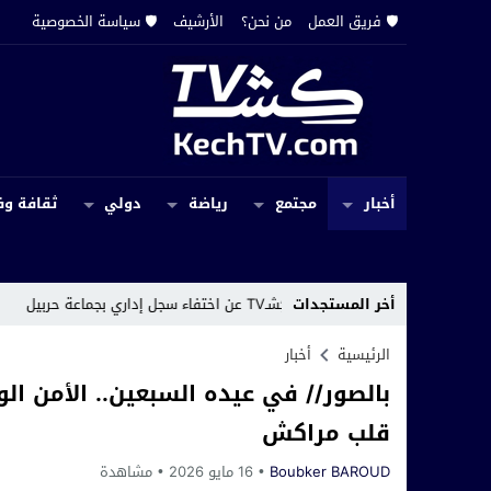
🛡️ فريق العمل
من نحن؟
الأرشيف
🛡️ سياسة الخصوصية
أخبار
مجتمع
رياضة
دولي
ثقافة وف
 إداري بجماعة حربيل
أخر المستجدات
18:00
مراكش.. رحي
الرئيسية
أخبار
بالصور// في عيده السبعين.. الأمن ا
قلب مراكش
Boubker BAROUD
16 مايو 2026
مشاهدة