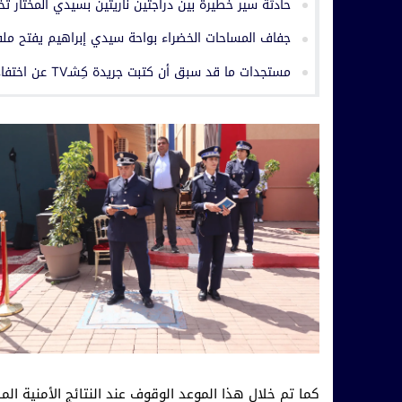
حادثة سير خطيرة بين دراجتين ناريتين بسيدي المختار ت
جفاف المساحات الخضراء بواحة سيدي إبراهيم يفتح ملف 
مستجدات ما قد سبق أن كتبت جريدة كِشـTV عن اختفاء سجل إداري بجماعة حربيل
كما تم خلال هذا الموعد الوقوف عند النتائج الأمنية ال