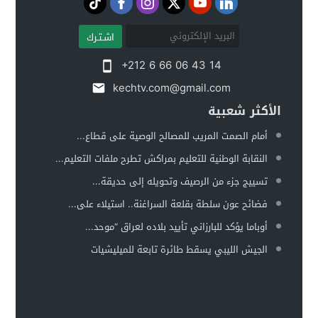
اشـتـرك
+212 6 66 06 43 14
kechtv.com@gmail.com
الأكثر شعبية
أمام الصمت المريب للمصالح الوصية على قطاع...
النقابة الوطنية للتعليم بمراكش تطرح ملفات التعليم...
تسييج جزء من الرصيف وتحويله إلى حديقة...
فضائح عون سلطة بقلعة السراغنة.. استيلاء على...
أوباما يؤكد للبارزاني تأييد بلاده لعراق “موحد...
الجيش الليبي يسقط طائرة تابعة للميليشيات