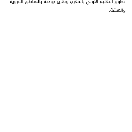
تطوير التعليم الأولي بالمغرب وتعزيز جودته بالمناطق القروية
والهشة.