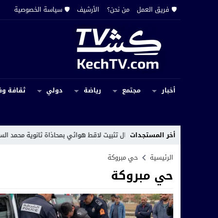
🛡️ فريق العمل
من نحن؟
الأرشيف
🛡️ سياسة الخصوصية
أخبار
مجتمع
رياضة
دولي
ثقافة وف
يل
14:17
أخر المستجدات
استئناف أشغال تثبيت لاقط هوائي بمحاذاة ثانوية محمد السادس بمر
الرئيسية
حي مبروكة
حي مبروكة