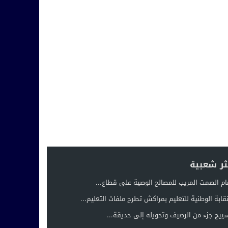
ثر شعبية
ام الصمت المريب للمصالح الوصية على قطاع...
نقابة الوطنية للتعليم بمراكش تطرح ملفات التعليم...
ييج جزء من الرصيف وتحويله إلى حديقة...