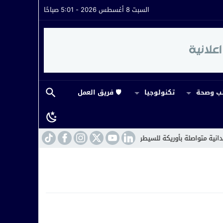
السبت 8 أغسطس 2026 - 5:01 صباحًا
 وصحة
تكنولوجيا
🛡️ فريق العمل
واصلة بأوريكة للسيطرة على حريق إكروفلا.. وحضور ميداني لافت لقائد القيادة