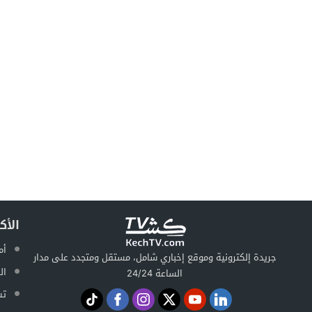
الأك
أم
جريدة إلكترونية وموقع إخباري شامل، مستقل ومتجدد على مدار
ال
الساعة 24/24
تس