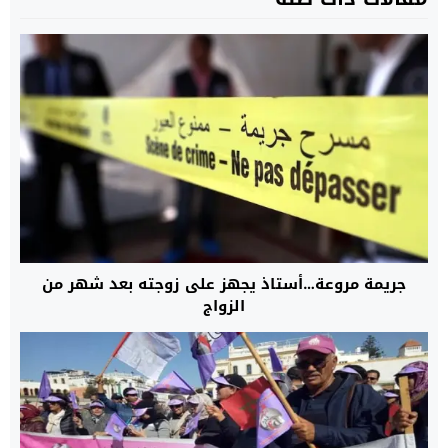
جريمة مروعة…أستاذ يجهز على زوجته بعد شهر من
الزواج