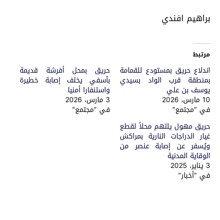
براهيم افندي
مرتبط
اندلاع حريق بمستودع للقمامة
حريق بمحل أفرشة قديمة
بمنطقة قرب الواد بسيدي
بآسفي يخلف إصابة خطيرة
يوسف بن علي
واستنفارا أمنيا
10 مارس، 2026
3 مارس، 2026
في "مجتمع"
في "مجتمع"
حريق مهول يلتهم محلاً لقطع
غيار الدراجات النارية بمراكش
ويُسفر عن إصابة عنصر من
الوقاية المدنية
3 يناير، 2025
في "أخبار"