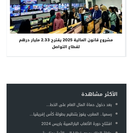
مشروع قانون المالية 2025 يقترح 2.33 مليار درهم
لقطاع التواصل
الأكثر مشاهدة
بعد دخول حماة المال العام على الخط...
رسميا.. المغرب يفوز بتنظيم بطولة كأس إفريقيا...
افتتاح دورة الألعاب البارالمبية باريس 2024