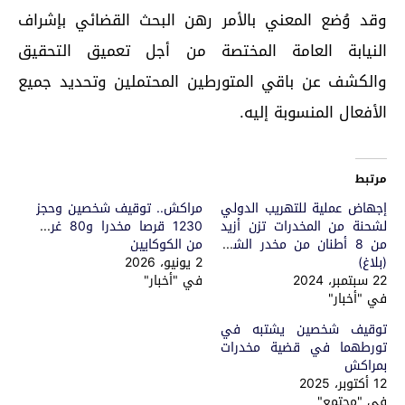
وقد وُضع المعني بالأمر رهن البحث القضائي بإشراف
النيابة العامة المختصة من أجل تعميق التحقيق
والكشف عن باقي المتورطين المحتملين وتحديد جميع
الأفعال المنسوبة إليه.
مرتبط
إجهاض عملية للتهريب الدولي
مراكش.. توقيف شخصين وحجز
لشحنة من المخدرات تزن أزيد
1230 قرصا مخدرا و80 غراما
من 8 أطنان من مخدر الشيرا
من الكوكايين
(بلاغ)
2 يونيو، 2026
22 سبتمبر، 2024
في "أخبار"
في "أخبار"
توقيف شخصين يشتبه في
تورطهما في قضية مخدرات
بمراكش
12 أكتوبر، 2025
في "مجتمع"