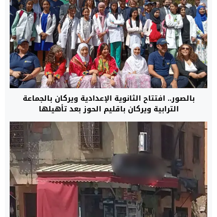
بالصور.. افتتاح الثانوية الإعدادية ويركان بالجماعة
الترابية ويركان باقليم الحوز بعد تأهيلها