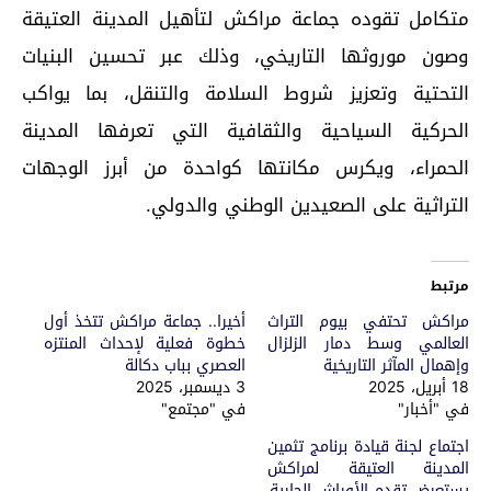
متكامل تقوده جماعة مراكش لتأهيل المدينة العتيقة
وصون موروثها التاريخي، وذلك عبر تحسين البنيات
التحتية وتعزيز شروط السلامة والتنقل، بما يواكب
الحركية السياحية والثقافية التي تعرفها المدينة
الحمراء، ويكرس مكانتها كواحدة من أبرز الوجهات
التراثية على الصعيدين الوطني والدولي.
مرتبط
مراكش تحتفي بيوم التراث
أخيرا.. جماعة مراكش تتخذ أول
العالمي وسط دمار الزلزال
خطوة فعلية لإحداث المنتزه
وإهمال المآثر التاريخية
العصري بباب دكالة
18 أبريل، 2025
3 ديسمبر، 2025
في "أخبار"
في "مجتمع"
اجتماع لجنة قيادة برنامج تثمين
المدينة العتيقة لمراكش
يستعرض تقدم الأوراش الجارية