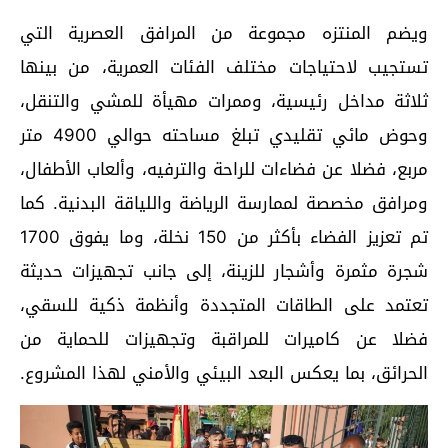
ويضم المنتزه مجموعة من المرافق العصرية التي
تستجيب لاحتياجات مختلف الفئات العمرية، من بينها
ثلاثة مداخل رئيسية، وممرات مهيأة للمشي والتنقل،
وحوض مائي تقليدي تبلغ مساحته حوالي 4900 متر
مربع، فضلا عن فضاءات للراحة والترفيه، وألعاب الأطفال،
ومرافق مخصصة لممارسة الرياضة واللياقة البدنية. كما
تم تعزيز الفضاء بأكثر من 150 نخلة، وما يفوق 1700
شجرة مثمرة وأشجار للزينة، إلى جانب تجهيزات حديثة
تعتمد على الطاقات المتجددة وأنظمة ذكية للسقي،
فضلا عن كاميرات للمراقبة وتجهيزات للحماية من
الحرائق، بما يعكس البعد البيئي والأمني لهذا المشروع.