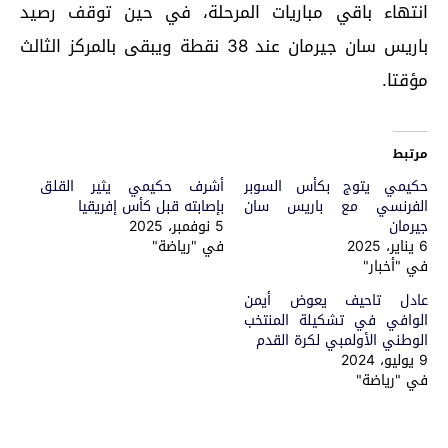
انتهاء باقي مباريات المرحلة، في حين توقف رصيد
باريس سان جيرمان عند 38 نقطة ويبقى بالمركز الثالث
مؤقتا.
مرتبط
حكيمي يتوج بكأس السوبر
أشرف حكيمي يثير القلق
الفرنسي مع باريس سان
بإصابته قبل كأس إفريقيا
جيرمان
5 نوفمبر، 2025
6 يناير، 2025
في "رياضة"
في "أخبار"
عادل تاحيف يعوض أيمن
الوافي في تشكيلة المنتخب
الوطني الأولمبي لكرة القدم
9 يوليو، 2024
في "رياضة"