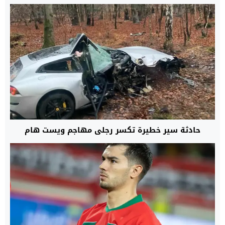
حادثة سير خطيرة تكسر رجلي مهاجم ويست هام