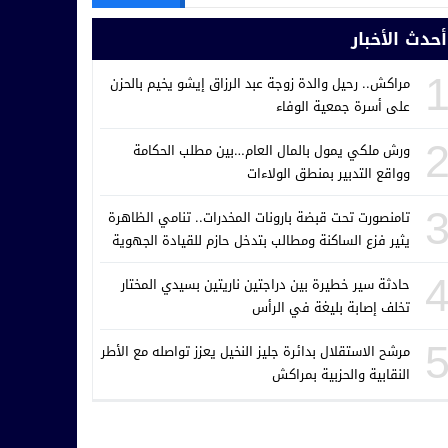
أحدث الأخبار
مراكش.. رحيل والدة زوجة عبد الرزاق إيشو يخيم بالحزن
على أسرة جمعية الوفاء
ورش ملكي يمول بالمال العام…بين مطلب الحكامة
وواقع التدبير بمنطق الولاءات
تامنصورت تحت قبضة بارونات المخدرات.. تنامي الظاهرة
يثير فزع الساكنة ومطالب بتدخل حازم للقيادة الجهوية
للدرك الملكي
حادثة سير خطيرة بين دراجتين ناريتين بسيدي المختار
تخلف إصابة بليغة في الرأس
مرشح الاستقلال بدائرة جليز النخيل يعزز تواصله مع الأطر
النقابية والحزبية بمراكش