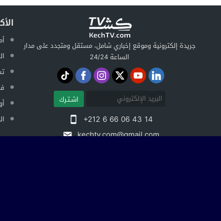
الأك
أم
جريدة إلكترونية وموقع إخباري شامل، مستقل ومتجدد على مدار
ال
الساعة 24/24
تس
فض
اشـتـرك
أو
+212 6 66 06 43 14
ال
kechtv.com@gmail.com