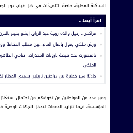
الساكنة المحلية، خاصة التلميذات في ظل غياب دور الجها
اقرأ أيضا...
مراكش.. رحيل والدة زوجة عبد الرزاق إيشو يخيم بالحزن
ورش ملكي يمول بالمال العام…بين مطلب الحكامة وواقع
تامنصورت تحت قبضة بارونات المخدرات.. تنامي الظاهرة 
الملكي
حادثة سير خطيرة بين دراجتين ناريتين بسيدي المختار ت
وعبر عدد من المواطنين عن تخوفهم من احتمال استغلال
المؤسسة، فيما تتزايد الدعوات لتدخل الجهات الوصية ق