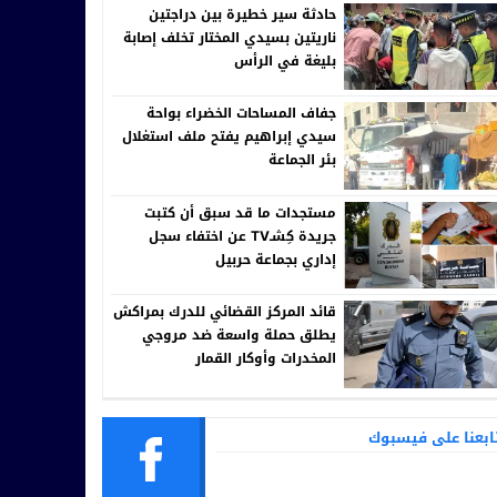
حادثة سير خطيرة بين دراجتين
ناريتين بسيدي المختار تخلف إصابة
بليغة في الرأس
جفاف المساحات الخضراء بواحة
سيدي إبراهيم يفتح ملف استغلال
بئر الجماعة
مستجدات ما قد سبق أن كتبت
جريدة كِشـTV عن اختفاء سجل
إداري بجماعة حربيل
قائد المركز القضائي للدرك بمراكش
يطلق حملة واسعة ضد مروجي
المخدرات وأوكار القمار
ابعنا على فيسبوك