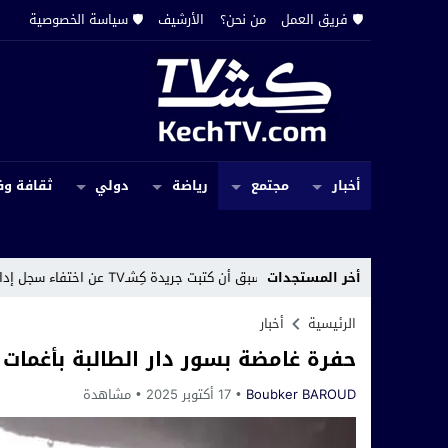
🛡️ فريق العمل
من نحن؟
الأرشيف
🛡️ سياسة الخصوصية
أخبار
مجتمع
رياضة
دولي
ثقافة وف
أخر المستجدات
جدات ما قد سبق أن كتبت جريدة كِشـTV عن اختفاء سجل إداري بجماعة حربيل
الرئيسية
أخبار
حفرة غامضة بسور دار الطالبة بأغمات 
Boubker BAROUD
17 أكتوبر 2025
مشاهدة