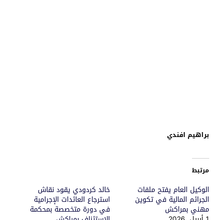
براهيم افندي
مرتبط
الوكيل العام يفتح ملفات
خالد كردودي يقود نقاش
الجرائم المالية في تكوين
استرجاع العائدات الإجرامية
مهني بمراكش
في دورة متخصصة بمحكمة
1 أبريل، 2026
الاستئناف بمراكش