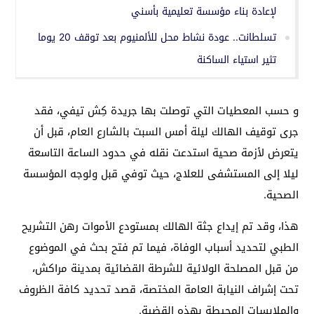
لإعادة بناء مؤسسة تعليمية بأسني
تسلطانت.. عودة نشاط محل للألمنيوم بعد توقف 20 يوما
تثير استياء الساكنة
و حسب المعطيات التي توصلت بها جريدة کِش تيفي، فقد
جرى توقيف الهالك ليلة أمس السبت بالشارع العام، قبل أن
يتعرض لأزمة صحية استدعت نقله في حدود الساعة التاسعة
ليلا إلى المستشفى للعلاج، حيث توفي قبل ولوجه المؤسسة
الصحية.
هذا، وقد تم إيداع جثة الهالك بمستودع الأموات رهن التشريح
الطبي لتحديد أسباب الوفاة، فيما تم فتح بحث في الموضوع
من قبل المصلحة الولائية للشرطة القضائية بمدينة مراكش،
تحت إشراف النيابة العامة المختصة، قصد تحديد كافة الظروف
والملابسات المحيطة بهذه القضية.