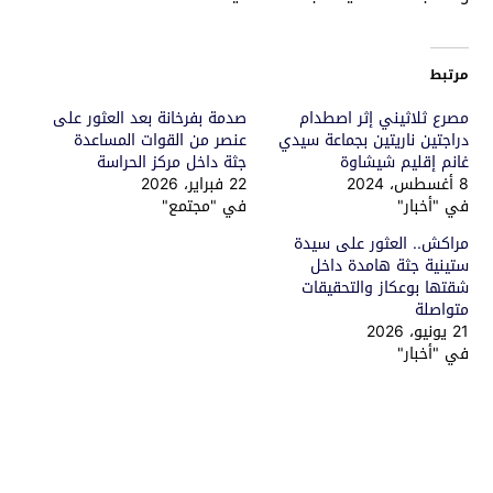
مرتبط
مصرع ثلاثيني إثر اصطدام
صدمة بفرخانة بعد العثور على
دراجتين ناريتين بجماعة سيدي
عنصر من القوات المساعدة
غانم إقليم شيشاوة
جثة داخل مركز الحراسة
8 أغسطس، 2024
22 فبراير، 2026
في "أخبار"
في "مجتمع"
مراكش.. العثور على سيدة
ستينية جثة هامدة داخل
شقتها بوعكاز والتحقيقات
متواصلة
21 يونيو، 2026
في "أخبار"