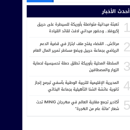
أحدث الأخبار
تعبئة ميدانية متواصلة بأوريكة للسيطرة على حريق
إكروفلا.. وحضور ميداني لافت لقائد القيادة
مراكش.. القضاء يفتح ملف ابتزاز في قضية الدعم
الرياضي بجماعة حربيل ويضع مساطر تمرير المال العام
تحت المجهر
السلطة المحلية بأوريكة تطلق حملة تحسيسية لحماية
الزوار والمصطافين
المديرية الإقليمية للتربية الوطنية بآسفي تبرمج إنجاز
ثانوية عائشة الشنا التأهيلية بجماعة البخاتي
أكادير تجمع مغاربة العالم في مهرجان IMINIG تحت
شعار “مائة عام من الهجرة”