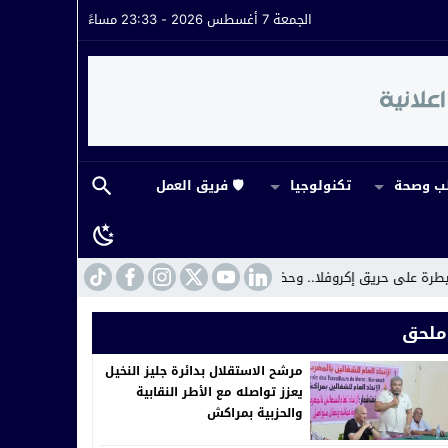
الجمعة 7 أغسطس 2026 - 23:33 مساءً
 وصحة
تكنولوجيا
🛡️ فريق العمل
 وحضور ميداني لافت لقائد القيادة
22:16
مراكش.. القضاء يفتح ملف ابتزاز في
ملحق
مرشح الاستقلال بدائرة جليز النخيل
يعزز تواصله مع الأطر النقابية
والحزبية بمراكش