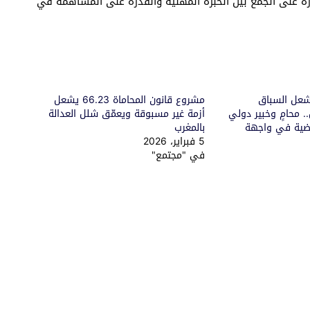
رة على الجمع بين الخبرة المهنية والقدرة على المساهمة في
ُشعل السباق
مشروع قانون المحاماة 66.23 يشعل
. محامٍ وخبير دولي
أزمة غير مسبوقة ويعمّق شلل العدالة
ضية في واجهة
بالمغرب
5 فبراير، 2026
في "مجتمع"