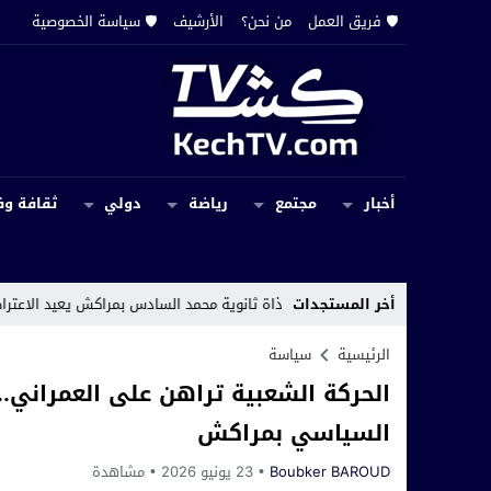
🛡️ فريق العمل
من نحن؟
الأرشيف
🛡️ سياسة الخصوصية
أخبار
مجتمع
رياضة
دولي
ثقافة وف
أخر المستجدات
ئي بمحاذاة ثانوية محمد السادس بمراكش يعيد الاعتراضات الرسمية إلى الواجه
الرئيسية
سياسة
الحركة الشعبية تراهن على العمراني..
السياسي بمراكش
Boubker BAROUD
23 يونيو 2026
مشاهدة