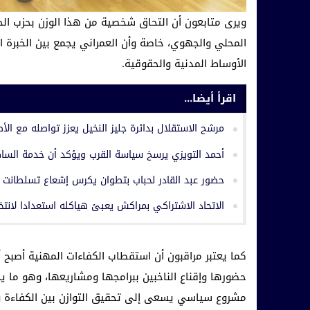
ويرى متابعون أن التحاق شخصية من هذا الوزن بحزب الح
المحلي والجهوي، خاصة وأن العمراني يجمع بين الخبرة ا
الأوساط المدنية والحقوقية.
اقرأ أيضا...
مرشح الاستقلال بدائرة جليز النخيل يعزز تواصله مع الأط
أحمد التويزي يرسخ سياسة القرب ويؤكد أن خدمة السا
حضور عبد القادر لحباب بتطوان يكرس إشعاع تسلطانت
الاتحاد الاشتراكي بمراكش يعبئ هياكله استعدادا لانتخابات 23 شتنبر
كما يعتبر مراقبون أن استقطاب الكفاءات المهنية أصبح أ
حضورها وإقناع الناخبين ببرامجها ومشاريعها، وهو ما ي
مشروع سياسي يسعى إلى تحقيق التوازن بين الكفاءة وا