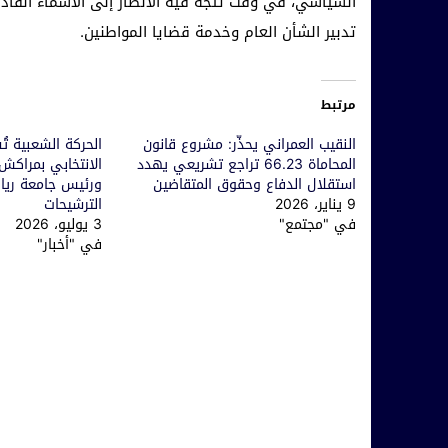
السياسي، في وقت تتجه فيه الأنظار إلى الأسماء القاد
تدبير الشأن العام وخدمة قضايا المواطنين.
مرتبط
النقيب العمراني يحذّر: مشروع قانون
الحركة الشعبية ت
المحاماة 66.23 تراجع تشريعي يهدد
الانتخابي بمراكش.
استقلال الدفاع وحقوق المتقاضين
ورئيس جامعة ريا
9 يناير، 2026
الترشيحات
في "مجتمع"
3 يوليو، 2026
في "أخبار"