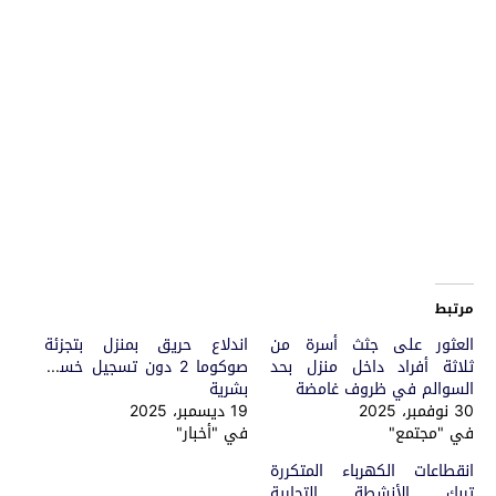
مرتبط
العثور على جثث أسرة من
اندلاع حريق بمنزل بتجزئة
ثلاثة أفراد داخل منزل بحد
صوكوما 2 دون تسجيل خسائر
السوالم في ظروف غامضة
بشرية
30 نوفمبر، 2025
19 ديسمبر، 2025
في "مجتمع"
في "أخبار"
انقطاعات الكهرباء المتكررة
تربك الأنشطة التجارية