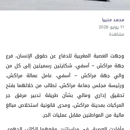
مـحـمـد مـنـبـيا
11 يونيو 2026
مشاهدة
وجهت العصبة المغربية للدفاع عن حقوق الإنسان، فرع
جهة مراكش – آسفي، شكايتين رسميتين إلى كل من
والي جهة مراكش – آسفي، عامل عمالة مراكش،
ورئيسة مجلس جماعة مراكش، تطالب من خلالهما بفتح
تحقيق إداري ومالي بشأن طريقة تدبير مرفق جر
المركبات بمدينة مراكش، ومدى قانونية استخلاص مبالغ
مالية من المواطنين مقابل عمليات الجر.
وأفادت العصبة، في مراسلتين وقعهما الكاتب الجهوي