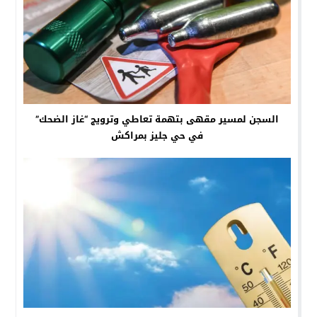
السجن لمسير مقهى بتهمة تعاطي وترويج “غاز الضحك”
في حي جليز بمراكش